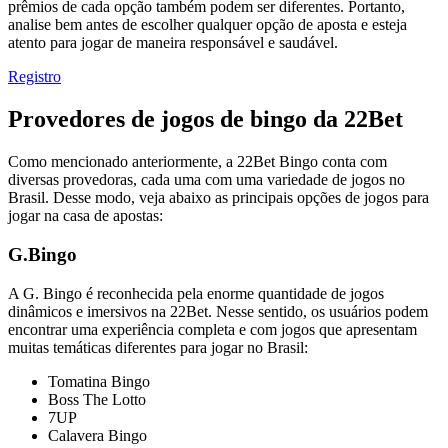
prêmios de cada opção também podem ser diferentes. Portanto,
analise bem antes de escolher qualquer opção de aposta e esteja
atento para jogar de maneira responsável e saudável.
Registro
Provedores de jogos de bingo da 22Bet
Como mencionado anteriormente, a 22Bet Bingo conta com
diversas provedoras, cada uma com uma variedade de jogos no
Brasil. Desse modo, veja abaixo as principais opções de jogos para
jogar na casa de apostas:
G.Bingo
A G. Bingo é reconhecida pela enorme quantidade de jogos
dinâmicos e imersivos na 22Bet. Nesse sentido, os usuários podem
encontrar uma experiência completa e com jogos que apresentam
muitas temáticas diferentes para jogar no Brasil:
Tomatina Bingo
Boss The Lotto
7UP
Calavera Bingo