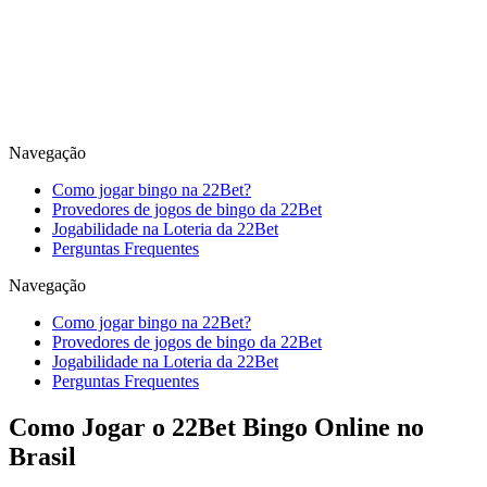
Navegação
Como jogar bingo na 22Bet?
Provedores de jogos de bingo da 22Bet
Jogabilidade na Loteria da 22Bet
Perguntas Frequentes
Navegação
Como jogar bingo na 22Bet?
Provedores de jogos de bingo da 22Bet
Jogabilidade na Loteria da 22Bet
Perguntas Frequentes
Como Jogar o 22Bet Bingo Online no
Brasil