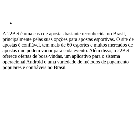
A 22Bet é uma casa de apostas bastante reconhecida no Brasil,
principalmente pelas suas opções para apostas esportivas. O site de
apostas é confiável, tem mais de 60 esportes e muitos mercados de
apostas que podem variar para cada evento. Além disso, a 22Bet
oferece ofertas de boas-vindas, um aplicativo para o sistema
operacional Android e uma variedade de métodos de pagamento
populares e confiáveis no Brasil.