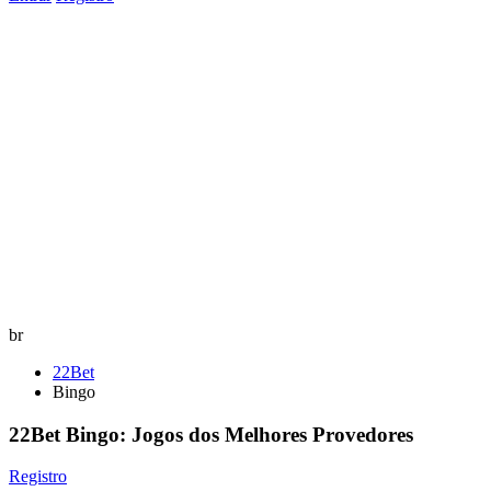
br
22Bet
Bingo
22Bet Bingo: Jogos dos Melhores Provedores
Registro